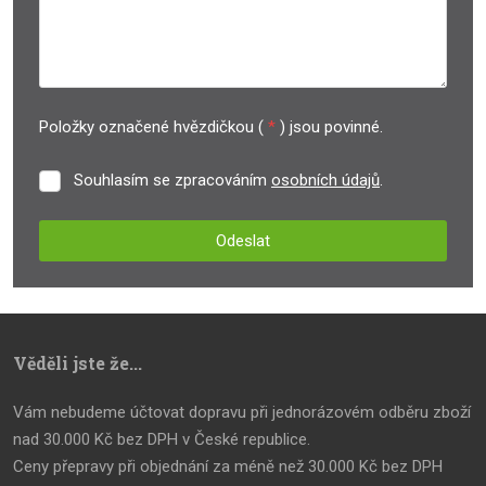
Položky označené hvězdičkou (
*
) jsou povinné.
Souhlasím se zpracováním
osobních údajů
.
Souhlasím
se
zpracováním
Odeslat
osobních
údajů
.
Formulář
se
nepodařilo
Věděli jste že...
odeslat.
Vám nebudeme účtovat dopravu při jednorázovém odběru zboží
nad 30.000 Kč bez DPH v České republice.
Ceny přepravy při objednání za méně než 30.000 Kč bez DPH