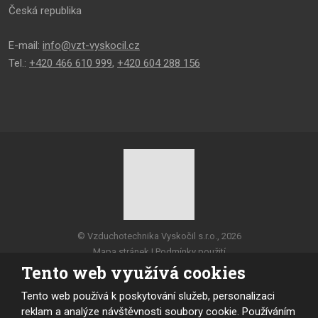
Česká republika
E-mail:
info@vzt-vyskocil.cz
Tel.:
+420 466 610 999
,
+420 604 288 156
© Vzduchotechnika Vyskočil s.r.o., 2026
Mapa stránek
|
Podmínky použití
Tento web využívá cookies
VYROBILA
Tento web používá k poskytování služeb, personalizaci
reklam a analýze návštěvnosti soubory cookie. Používáním