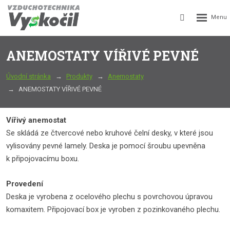
Rozbalení
Vyhledávání
menu
ANEMOSTATY VÍŘIVÉ PEVNÉ
Úvodní stránka
Produkty
Anemostaty
ANEMOSTATY VÍŘIVÉ PEVNÉ
Vířivý anemostat
Se skládá ze čtvercové nebo kruhové čelní desky, v které jsou
vylisovány pevné lamely. Deska je pomocí šroubu upevněna
k připojovacímu boxu.
Provedení
Deska je vyrobena z ocelového plechu s povrchovou úpravou
komaxitem. Připojovací box je vyroben z pozinkovaného plechu.