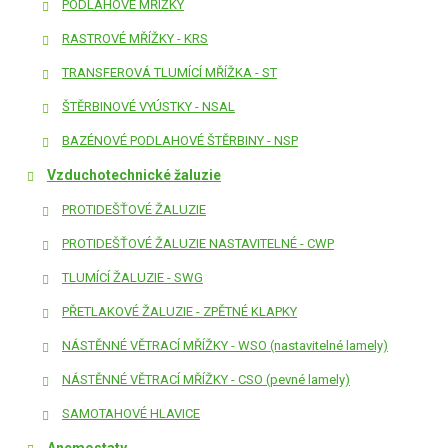
PODLAHOVÉ MŘÍŽKY
RASTROVÉ MŘÍŽKY - KRS
TRANSFEROVÁ TLUMÍCÍ MŘÍŽKA - ST
ŠTĚRBINOVÉ VYÚSTKY - NSAL
BAZÉNOVÉ PODLAHOVÉ ŠTĚRBINY - NSP
Vzduchotechnické žaluzie
PROTIDEŠŤOVÉ ŽALUZIE
PROTIDEŠŤOVÉ ŽALUZIE NASTAVITELNÉ - CWP
TLUMÍCÍ ŽALUZIE - SWG
PŘETLAKOVÉ ŽALUZIE - ZPĚTNÉ KLAPKY
NÁSTĚNNÉ VĚTRACÍ MŘÍŽKY - WSO (nastavitelné lamely)
NÁSTĚNNÉ VĚTRACÍ MŘÍŽKY - CSO (pevné lamely)
SAMOTAHOVÉ HLAVICE