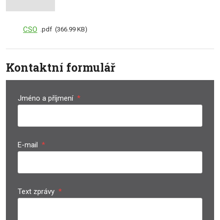
CSO
pdf
366.99 KB
Kontaktní formulář
Jméno a příjmení
*
E-mail
*
Text zprávy
*