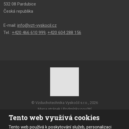
532 08 Pardubice
Česká republika
E-mail:
info@vzt-vyskocil.cz
Tel.:
+420 466 610 999
,
+420 604 288 156
© Vzduchotechnika Vyskočil s.r.o., 2026
Mapa stránek
|
Podmínky použití
Tento web využívá cookies
VYROBILA
Tento web používá k poskytování služeb, personalizaci