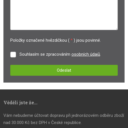
Položky označené hvězdičkou (
*
) jsou povinné.
Souhlasím se zpracováním
osobních údajů
.
Souhlasím
se
zpracováním
Odeslat
osobních
údajů
.
Formulář
se
nepodařilo
Věděli jste že...
odeslat.
Vám nebudeme účtovat dopravu při jednorázovém odběru zboží
nad 30.000 Kč bez DPH v České republice.