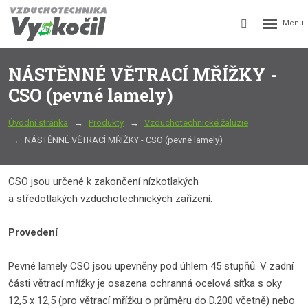
Rozbalení
Vyhledávání
menu
NÁSTĚNNÉ VĚTRACÍ MŘÍŽKY -
CSO (pevné lamely)
Úvodní stránka
Produkty
Vzduchotechnické žaluzie
NÁSTĚNNÉ VĚTRACÍ MŘÍŽKY - CSO (pevné lamely)
CSO jsou určené k zakončení nízkotlakých
a středotlakých vzduchotechnických zařízení.
Provedení
Pevné lamely CSO jsou upevněny pod úhlem 45 stupňů. V zadní
části větrací mřížky je osazena ochranná ocelová síťka s oky
12,5 x 12,5 (pro větrací mřížku o průměru do D.200 včetně) nebo