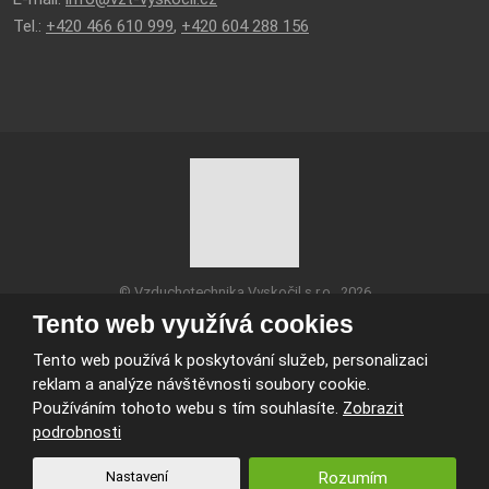
Tel.:
+420 466 610 999
,
+420 604 288 156
© Vzduchotechnika Vyskočil s.r.o., 2026
Mapa stránek
|
Podmínky použití
Tento web využívá cookies
VYROBILA
Tento web používá k poskytování služeb, personalizaci
reklam a analýze návštěvnosti soubory cookie.
Používáním tohoto webu s tím souhlasíte.
Zobrazit
podrobnosti
Tento web je chráněn pomocí Google ReCAPTCHA a platí pro něj
zásady ochrany osobních údajů
a
smluvní podmínky
Nastavení
Rozumím
společnosti Google.