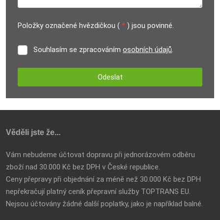
Položky označené hvězdičkou (
*
) jsou povinné.
Souhlasím se zpracováním
osobních údajů
.
Souhlasím
se
zpracováním
Odeslat
osobních
údajů
.
Formulář
se
nepodařilo
Věděli jste že...
odeslat.
Vám nebudeme účtovat dopravu při jednorázovém odběru
zboží nad 30.000 Kč bez DPH v České republice.
Ceny přepravy při objednání za méně než 30.000 Kč bez DPH
nepřekračují platný ceník přepravní služby TOPTRANS EU.
Nejsou účtovány žádné další poplatky, jako je například balné.