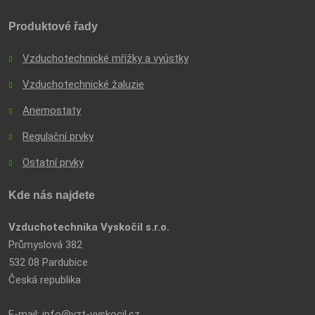
Produktové řady
Vzduchotechnické mřížky a vyústky
Vzduchotechnické žaluzie
Anemostaty
Regulační prvky
Ostatní prvky
Kde nás najdete
Vzduchotechnika Vyskočil s.r.o.
Průmyslová 382
532 08 Pardubice
Česká republika
E-mail:
info@vzt-vyskocil.cz