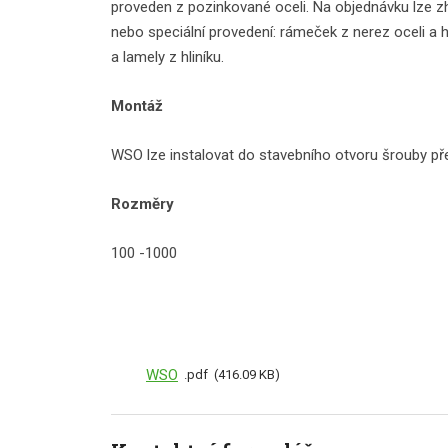
proveden z pozinkované oceli. Na objednávku lze z
nebo speciální provedení: rámeček z nerez oceli a 
a lamely z hliníku.
Montáž
WSO lze instalovat do stavebního otvoru šrouby p
Rozměry
100 -1000
WSO
pdf
416.09 KB