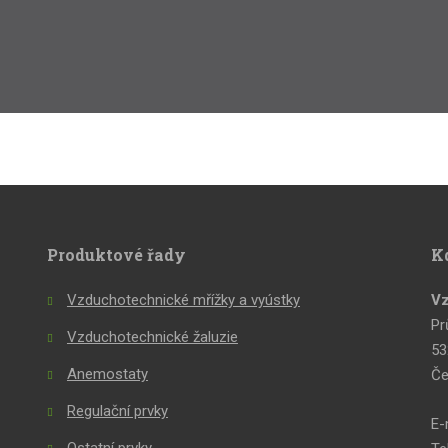
Produktové řady
K
Vzduchotechnické mřížky a vyústky
Vz
Pr
Vzduchotechnické žaluzie
53
Anemostaty
Če
Regulační prvky
E-