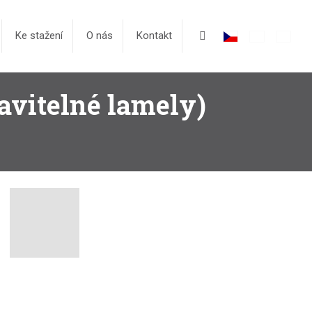
Vyhledávání
Ke stažení
O nás
Kontakt
itelné lamely)