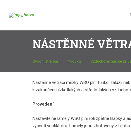
NÁSTĚNNÉ VĚTRAC
Úvodní stránka
Produkty
Vzduchotechnické žaluz
Nástěnné větrací mřížky WSO plní funkci žaluzií ne
k zakončení nízkotlakých a středotlakých vzduchote
Provedení
Nastavitelné lamely WSO plní roli zpětné klapky a au
vypnutí ventilátoru. Lamely jsou zhotoveny z hliník