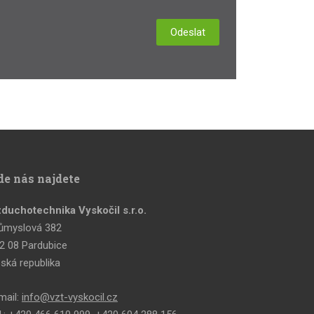
Odeslat
de nás najdete
duchotechnika Vyskočil s.r.o.
ůmyslová 382
2 08 Pardubice
ská republika
mail:
info@vzt-vyskocil.cz