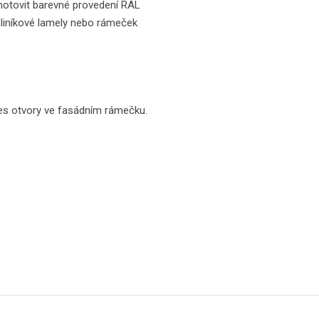
hotovit barevné provedení RAL
hliníkové lamely nebo rámeček
řes otvory ve fasádním rámečku.