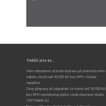
se
zpracováním
osobních
údajů
.
Formulář
se
nepodařilo
odeslat.
Věděli jste že...
Vám nebudeme účtovat dopravu při jednorázovém
odběru zboží nad 30.000 Kč bez DPH v České
republice.
Ceny přepravy při objednání za méně než 30.000 Kč
bez DPH nepřekračují platný ceník přepravní služby
TOPTRANS EU.