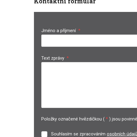
Kontaktní formulář
Jméno a příjmení
*
Text zprávy
*
Položky označené hvězdičkou (
*
) jsou povinné
Souhlasím se zpracováním
osobních údaj
Souhlasím