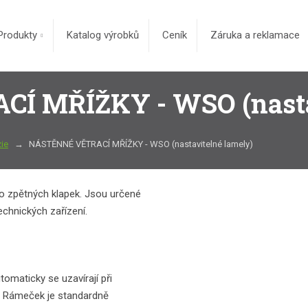
Produkty
Katalog výrobků
Ceník
Záruka a reklamace
Í MŘÍŽKY - WSO (nastav
ie
NÁSTĚNNÉ VĚTRACÍ MŘÍŽKY - WSO (nastavitelné lamely)
bo zpětných klapek. Jsou určené
chnických zařízení.
tomaticky se uzavírají při
u. Rámeček je standardně